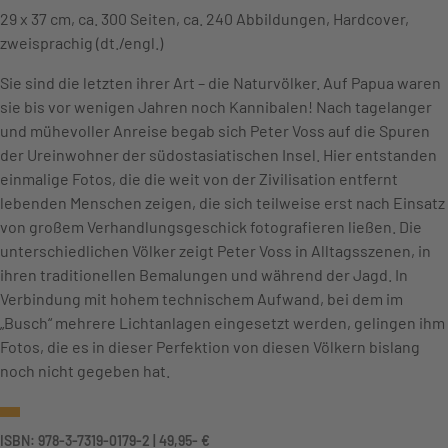
29 x 37 cm, ca. 300 Seiten, ca. 240 Abbildungen, Hardcover,
zweisprachig (dt./engl.)
Sie sind die letzten ihrer Art – die Naturvölker. Auf Papua waren
sie bis vor wenigen Jahren noch Kannibalen! Nach tagelanger
und mühevoller Anreise begab sich Peter Voss auf die Spuren
der Ureinwohner der südostasiatischen Insel. Hier entstanden
einmalige Fotos, die die weit von der Zivilisation entfernt
lebenden Menschen zeigen, die sich teilweise erst nach Einsatz
von großem Verhandlungsgeschick fotografieren ließen. Die
unterschiedlichen Völker zeigt Peter Voss in Alltagsszenen, in
ihren traditionellen Bemalungen und während der Jagd. In
Verbindung mit hohem technischem Aufwand, bei dem im
„Busch“ mehrere Lichtanlagen eingesetzt werden, gelingen ihm
Fotos, die es in dieser Perfektion von diesen Völkern bislang
noch nicht gegeben hat.
ISBN: 978-3-7319-0179-2 | 49,95- €