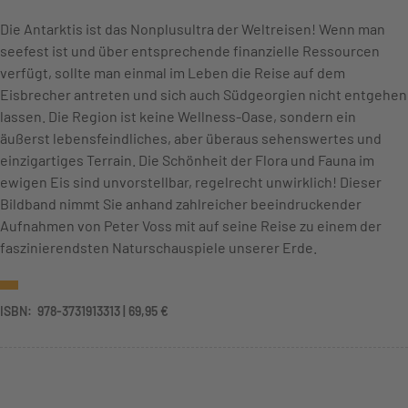
Die Antarktis ist das Nonplusultra der Weltreisen! Wenn man
seefest ist und über entsprechende finanzielle Ressourcen
verfügt, sollte man einmal im Leben die Reise auf dem
Eisbrecher antreten und sich auch Südgeorgien nicht entgehen
lassen. Die Region ist keine Wellness-Oase, sondern ein
äußerst lebensfeindliches, aber überaus sehenswertes und
einzigartiges Terrain. Die Schönheit der Flora und Fauna im
ewigen Eis sind unvorstellbar, regelrecht unwirklich! Dieser
Bildband nimmt Sie anhand zahlreicher beeindruckender
Aufnahmen von Peter Voss mit auf seine Reise zu einem der
faszinierendsten Naturschauspiele unserer Erde.
ISBN: ‎ 978-3731913313 | 69,95 €