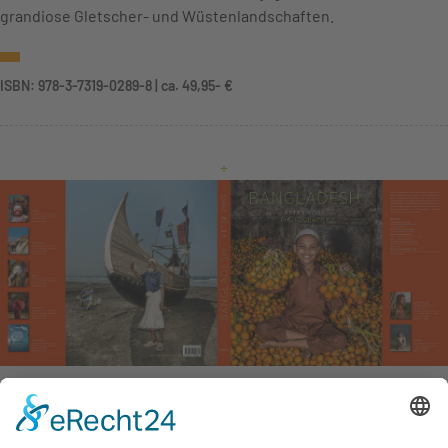
grandiose Gletscher- und Wüstenlandschaften.
ISBN: 978-3-7319-0289-8 | ca. 49,95- €
+
Bangladesh