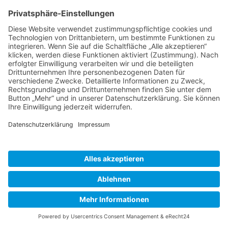
29 x 37 cm, 304 Seiten, ca. 157Abbildungen, Hardcover,
zweisprachig (dt./engl.)
Kennen Sie Bangladesh? Haben Sie von diesem Land gehört?
Ich empfehle Ihnen eine Reise „ins Chaos“, aber in ein sehr
liebenswertes. Die Megastadt Dhaka mit seinen ca. 17 Mio.
Einwohnern sprengt die eigene Vorstellungskraft und die
vielen Problemfelder wie Ship Breakers, Säureopfer, Sex
Workers und Müllkippen machen es den ganz wenigen Touristen
dort nicht leicht. Einen Ausflug ans Meer empfehle ich, um
dieses unglaublich spannende Land in der frischen Luft zu
verarbeiten.
SBN: 978-3-7319-0588-2 | ca. 49,95- €
+