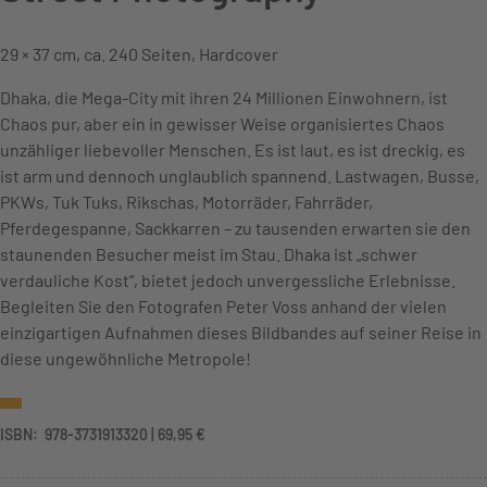
29 × 37 cm, ca. 240 Seiten, Hardcover
Dhaka, die Mega-City mit ihren 24 Millionen Einwohnern, ist
Chaos pur, aber ein in gewisser Weise organisiertes Chaos
unzähliger liebevoller Menschen. Es ist laut, es ist dreckig, es
ist arm und dennoch unglaublich spannend. Lastwagen, Busse,
PKWs, Tuk Tuks, Rikschas, Motorräder, Fahrräder,
Pferdegespanne, Sackkarren – zu tausenden erwarten sie den
staunenden Besucher meist im Stau. Dhaka ist „schwer
verdauliche Kost“, bietet jedoch unvergessliche Erlebnisse.
Begleiten Sie den Fotografen Peter Voss anhand der vielen
einzigartigen Aufnahmen dieses Bildbandes auf seiner Reise in
diese ungewöhnliche Metropole!
ISBN: ‎ 978-3731913320 | 69,95 €