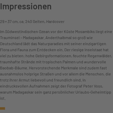
Impressionen
29 × 37 cm, ca. 240 Seiten, Hardcover
Im Südwestindischen Ozean vor der Küste Mosambiks liegt eine
Trauminsel – Madagaskar. Anderthalbmal so groß wie
Deutschland lädt das Naturparadies mit seiner einzigartigen
Flora und Fauna zum Entdecken ein. Der riesige Inselstaat hat
viel zu bieten: hohe Gebirgsformationen, feuchte Regenwälder,
traumhafte Strände mit tropischen Palmen und wundervolle
Baobab-Bäume. Hervorstechende Merkmale sind zudem fast
ausnahmslos holprige Straßen und vor allem die Menschen, die
trotz ihrer Armut liebevoll und freundlich sind. In
eindrucksvollen Aufnahmen zeigt der Fotograf Peter Voss,
warum Madagaskar sein ganz persönlicher Urlaubs-Geheimtipp
ist.