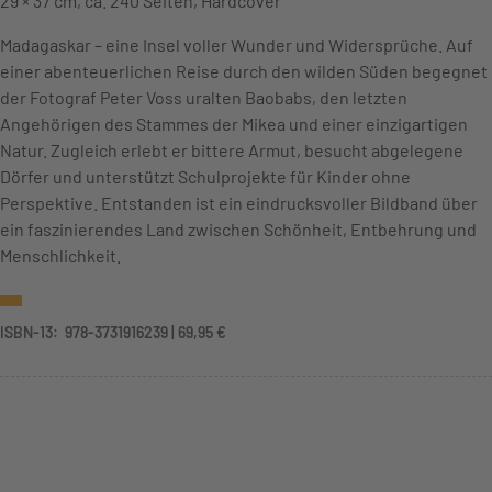
29 × 37 cm, ca. 240 Seiten, Hardcover
Madagaskar – eine Insel voller Wunder und Widersprüche. Auf
einer abenteuerlichen Reise durch den wilden Süden begegnet
der Fotograf Peter Voss uralten Baobabs, den letzten
Angehörigen des Stammes der Mikea und einer einzigartigen
Natur. Zugleich erlebt er bittere Armut, besucht abgelegene
Dörfer und unterstützt Schulprojekte für Kinder ohne
Perspektive. Entstanden ist ein eindrucksvoller Bildband über
ein faszinierendes Land zwischen Schönheit, Entbehrung und
Menschlichkeit.
ISBN-13: ‎ 978-3731916239 | 69,95 €